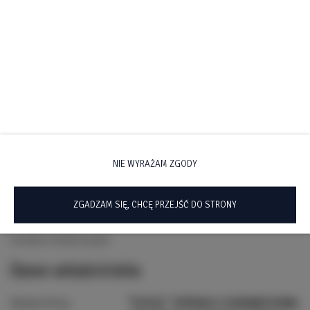
Dane kontaktowe
Telefon
+48 535 234 599
NIE WYRAŻAM ZGODY
E-mail
biuro@apartamentypodzamkiem.pl
ZGADZAM SIĘ, CHCĘ PRZEJŚĆ DO STRONY
Istnieje możliwość odbioru kluczy przez całą dobę po wcześniejszym
kontakcie telefonicznym.
Dane właściciela
Nazwa firmy:
"ESCAL" SPÓŁKA Z OGRANICZONĄ