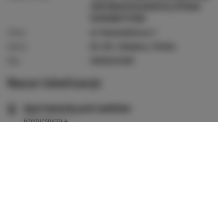
ODPOWIEDZIALNOŚCIĄ SPÓŁKA
KOMANDYTOWA
Ulica:
ul. Rzemieślnicza 3
Adres:
83-307, Kiełpino, Polska
Nip:
5892023489
Nasze lokalizacje
Apartamenty pod zamkiem
Rzemieśnicza 4
83-300 Łapalice
Polska
ZOBACZ OFERTĘ
SPRAWDŹ NA MAPIE