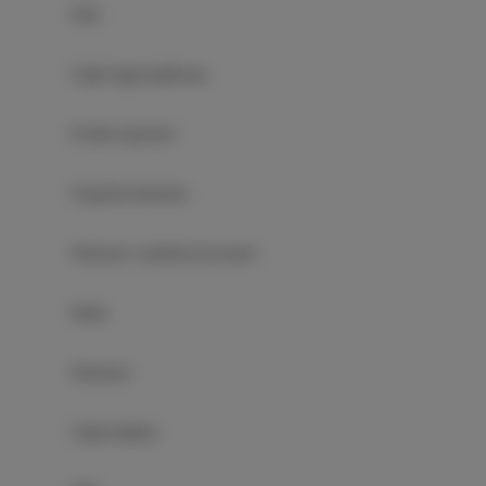
Sofa
Część wypoczynkowa
Środki czystości
Prywatna łazienka
Telewizor z płaskim ekranem
Radio
Telewizor
Część jadalna