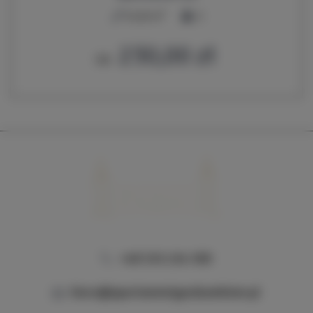
2
45,00 m
6
230,00 zł
Od
+48 535 234 599
biuro@apartamentypodzamkiem.pl