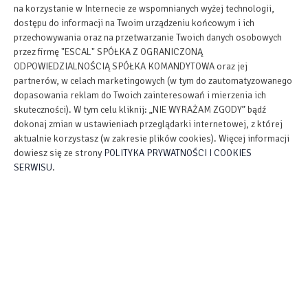
na korzystanie w Internecie ze wspomnianych wyżej technologii,
dostępu do informacji na Twoim urządzeniu końcowym i ich
Mydło
przechowywania oraz na przetwarzanie Twoich danych osobowych
przez firmę "ESCAL" SPÓŁKA Z OGRANICZONĄ
ODPOWIEDZIALNOŚCIĄ SPÓŁKA KOMANDYTOWA oraz jej
Papier toaletowy
partnerów, w celach marketingowych (w tym do zautomatyzowanego
dopasowania reklam do Twoich zainteresowań i mierzenia ich
Parking
skuteczności). W tym celu kliknij: „NIE WYRAŻAM ZGODY” bądź
dokonaj zmian w ustawieniach przeglądarki internetowej, z której
aktualnie korzystasz (w zakresie plików cookies). Więcej informacji
Zwierzęta dozwolone
dowiesz się ze strony
POLITYKA PRYWATNOŚCI I COOKIES
SERWISU
.
Plac zabaw dla dzieci
Zwierzęta dozwolone
Obiekt dla niepalących
Obiekt przyjazny dla dzieci