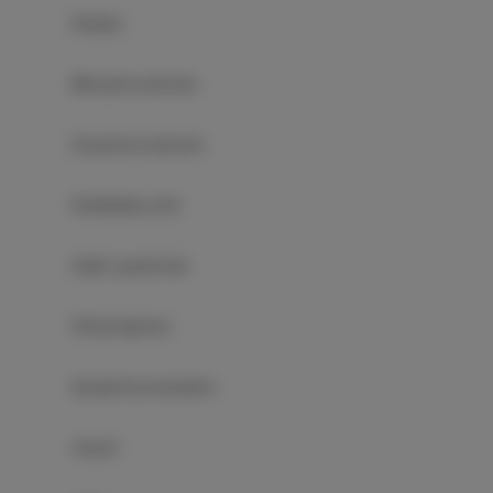
Żelazko
Wieszak na ubrania
Suszarka na ubrania
Rozkładana sofa
Szafa / garderoba
Pokoje łączone
Sprzęt do prasowania
Jacuzzi