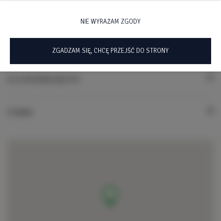
ZASADY I OPŁATY
NIE WYRAŻAM ZGODY
OPCJE DODATKOWE
ZGADZAM SIĘ, CHCĘ PRZEJŚĆ DO STRONY
DLA REZERWUJĄCYCH
CENNIK