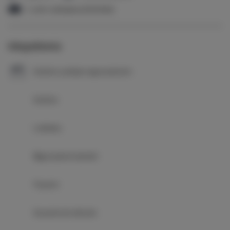
1 sofa rozkładana (Sofa Bed)
Udogodnienia
Kuchnia z pełnym wyposażeniem
Kuchnia
Lodówka
Wyposażenie łazienki
Prysznic
Suszarka do włosów