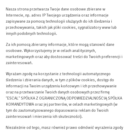
Nasza strona przetwarza Twoje dane osobowe zbierane w
Internecie, np. adres IP Twojego urządzenia oraz informacje
Przybory kuchenne
zapisywane za pomocą technologii służących do ich śledzenia i
przechowywania, takich jak pliki cookies, sygnalizatory www lub
Krzesełko dla dzieci
innych podobnych technologii.
Za ich pomocą zbieramy informacje, które mogą stanowić dane
Ręczniki
osobowe. Wykorzystujemy je w celach analitycznych,
marketingowych oraz aby dostosować treści do Twoich preferencji i
zainteresowań.
Gniazdko koło łóżka
Wyrażam zgodę na korzystanie z technologii automatycznego
Gaśnica
śledzenia i zbierania danych, w tym z plików cookies, dostęp do
informacji na Twoim urządzeniu końcowym i ich przechowywanie
oraz na przetwarzanie Twoich danych osobowych przez firmę
Światło do czytania
"ESCAL" SPÓŁKA Z OGRANICZONĄ ODPOWIEDZIALNOŚCIĄ SPÓŁKA
KOMANDYTOWA oraz jej partnerów, w celach marketingowych (w
tym do zautomatyzowanego dopasowania reklam do Twoich
Zasłony
zainteresowań i mierzenia ich skuteczności).
Pościel
Niezależnie od tego, masz również prawo odmówić wyrażenia zgody