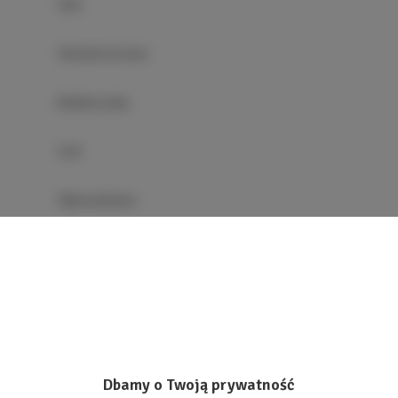
Stół
Kieliszki do wina
Butelka wody
Grill
Płyta kuchenna
Czajnik elektryczny
Stół na świeżym powietrzu
Meble ogrodowe
Dbamy o Twoją prywatność
Aneks kuchenny