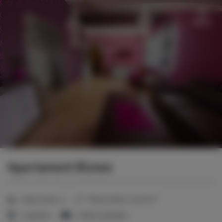
Menu
Apartament Biznes
2
Liczba miejsc:
4
Powierzchnia:
40,00 m
1 sypialnia
1 łóżko podwójne