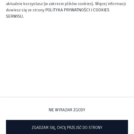
aktualnie korzystasz (w zakresie plików cookies). Więcej informacji
dowiesz się ze strony
POLITYKA PRYWATNOŚCI I COOKIES
SERWISU
.
Promocje
Obecnie nie ma żadnych aktywnych promocji.
NIE WYRAŻAM ZGODY
ZGADZAM SIĘ, CHCĘ PRZEJŚĆ DO STRONY