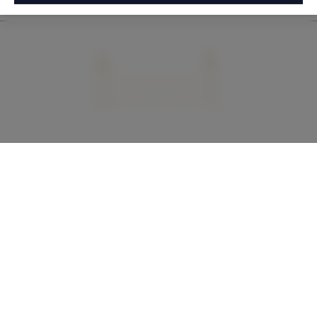
+48 535 234 599
biuro@apartamentypodzamkiem.pl
Rzemieśnicza 4,
83-300 Łapalice, Polska
WYZNACZ TRASĘ