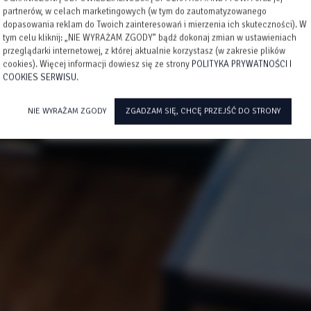
partnerów, w celach marketingowych (w tym do zautomatyzowanego
dopasowania reklam do Twoich zainteresowań i mierzenia ich skuteczności). W
tym celu kliknij: „NIE WYRAŻAM ZGODY” bądź dokonaj zmian w ustawieniach
przeglądarki internetowej, z której aktualnie korzystasz (w zakresie plików
cookies). Więcej informacji dowiesz się ze strony
POLITYKA PRYWATNOŚCI I
COOKIES SERWISU
.
NIE WYRAŻAM ZGODY
ZGADZAM SIĘ, CHCĘ PRZEJŚĆ DO STRONY