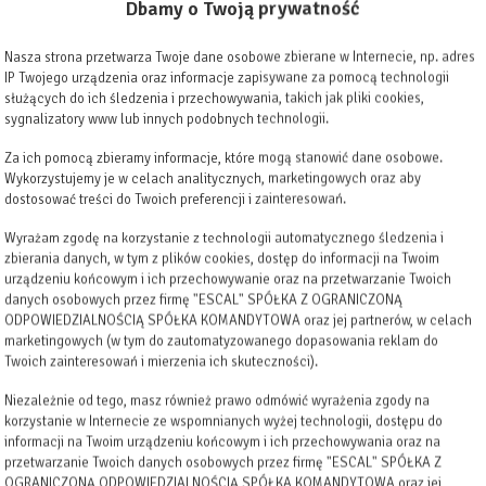
Dbamy o Twoją prywatność
Nasza strona przetwarza Twoje dane osobowe zbierane w Internecie, np. adres
IP Twojego urządzenia oraz informacje zapisywane za pomocą technologii
służących do ich śledzenia i przechowywania, takich jak pliki cookies,
sygnalizatory www lub innych podobnych technologii.
Za ich pomocą zbieramy informacje, które mogą stanowić dane osobowe.
Wykorzystujemy je w celach analitycznych, marketingowych oraz aby
dostosować treści do Twoich preferencji i zainteresowań.
Wyrażam zgodę na korzystanie z technologii automatycznego śledzenia i
zbierania danych, w tym z plików cookies, dostęp do informacji na Twoim
urządzeniu końcowym i ich przechowywanie oraz na przetwarzanie Twoich
danych osobowych przez firmę "ESCAL" SPÓŁKA Z OGRANICZONĄ
ODPOWIEDZIALNOŚCIĄ SPÓŁKA KOMANDYTOWA oraz jej partnerów, w celach
marketingowych (w tym do zautomatyzowanego dopasowania reklam do
Twoich zainteresowań i mierzenia ich skuteczności).
Niezależnie od tego, masz również prawo odmówić wyrażenia zgody na
korzystanie w Internecie ze wspomnianych wyżej technologii, dostępu do
informacji na Twoim urządzeniu końcowym i ich przechowywania oraz na
przetwarzanie Twoich danych osobowych przez firmę "ESCAL" SPÓŁKA Z
OGRANICZONĄ ODPOWIEDZIALNOŚCIĄ SPÓŁKA KOMANDYTOWA oraz jej